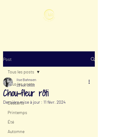
Post
Tous les posts
Ilse Bahnsen
Tous les posts
22 oct. 2023
Chou-fleur rôti
Nutrition
Dernière mise à jour :
11 févr. 2024
Desserts
Printemps
Été
Automne