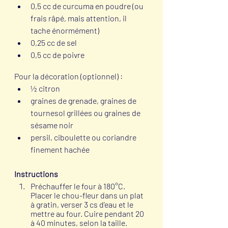
0,5 cc de curcuma en poudre (ou 
frais râpé, mais attention, il 
tache énormément)
0,25 cc de sel
0,5 cc de poivre
Pour la décoration (optionnel) :
½ citron
graines de grenade, graines de 
tournesol grillées ou graines de 
sésame noir
persil, ciboulette ou coriandre 
finement hachée
Instructions
Préchauffer le four à 180°C. 
Placer le chou-fleur dans un plat 
à gratin, verser 3 cs d’eau et le 
mettre au four. Cuire pendant 20 
à 40 minutes, selon la taille.