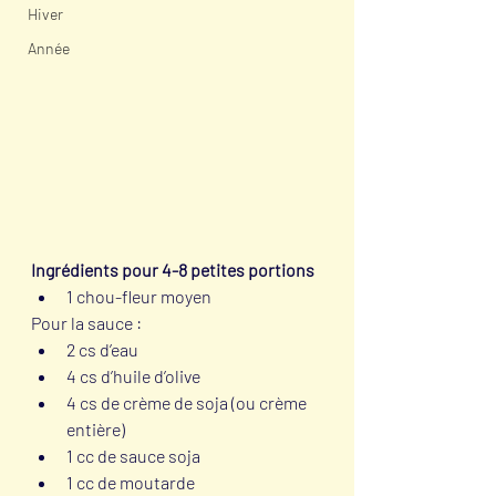
Hiver
Année
Ingrédients pour 4-8 petites portions
1 chou-fleur moyen
Pour la sauce :
2 cs d’eau
4 cs d’huile d’olive
4 cs de crème de soja (ou crème 
entière)
1 cc de sauce soja 
1 cc de moutarde