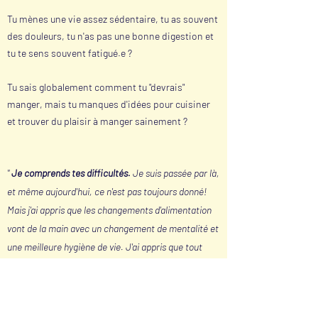
Tu mènes une vie assez sédentaire, tu as souvent
des douleurs, tu n'as pas une bonne digestion et
tu te sens souvent fatigué.e ?
Tu sais globalement comment tu "devrais"
manger, mais tu manques d'idées pour cuisiner
et trouver du plaisir à manger sainement ?
"
Je comprends tes difficultés.
Je suis passée par là,
et même aujourd'hui, ce n'est pas toujours donné!
Mais j'ai appris que les changements d'alimentation
vont de la main avec un changement de mentalité et
une meilleure hygiène de vie. J'ai appris que tout
changement doit se faire progressivement et en
étant à l'écoute de soi. Et j'ai surtout appris, que
c'est toujours plus simple avec du soutien! Alors,