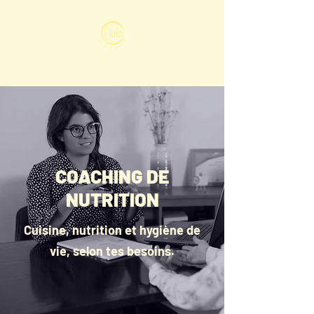
COACHING DE
NUTRITION
Cuisine, nutrition et hygiène de
vie, selon tes besoins.