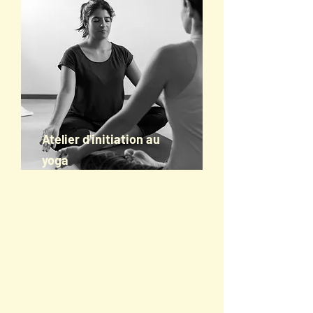
Atelier d'initiation au
yoga
Idéal pour débutant.e.s ou pour revoir les
fondamentaux.
Des notions théoriques et une
introduction au yoga. Un aperçu des
différentes styles de pratique douce et
dynamique. Des fondamentaux sur les
mouvements, la respiration et les
postures de base (dont les Salutations