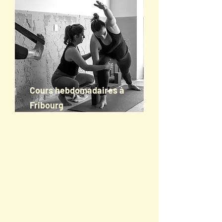
Cours hebdomadaires à
Fribourg
Un rdv hebdomadaire avec soi-même,
pour bouger et respirer en pleine
conscience.
Des séances en petits groupes pour
recevoir toutes les explications, les
corrections et l'attention nécessaires.
Des pratiques douces ou dynamiques, le
matin ou le soir, guidées ou
personnelles, chacun.e trouvera son