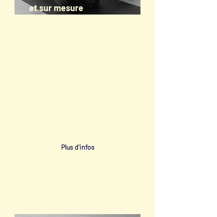
et sur mesure
Idéal pour profiter d’un
accompagnement entièrement sur
mesure selon les thèmes d’intérêt, les
objectifs et les disponibilités de
chacun.e.
Les séances peuvent avoir lieu au studio
à Fribourg ou en ligne.
Tarifs à convenir
selon le nombre de séances et la durée,
le nombre de participant.e.s et
l'emplacement.
Plus d'infos