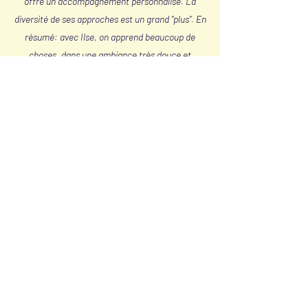
offre un accompagnement personnalisé. La
diversité de ses approches est un grand "plus". En
résumé: avec Ilse, on apprend beaucoup de
choses, dans une ambiance très douce et
joyeuse. Merci!"
- Emmanuelle