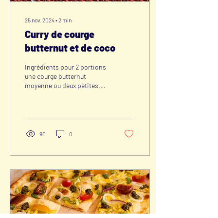
25 nov. 2024
∙
2
min
Curry de courge
butternut et de coco
Ingrédients pour 2 portions
une courge butternut
moyenne ou deux petites,
pour environ 500 g de
courge pelée et vidée 2 cs
d’huile de...
90
0