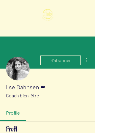
Plus d'actions
S'abonner
Administrateur
Ilse Bahnsen
Coach bien-être
Profile
Profil