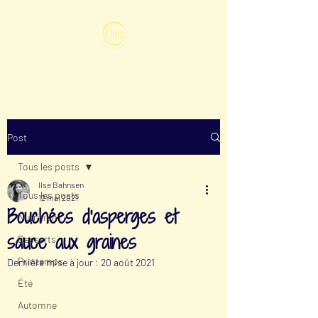
Post
Tous les posts
Ilse Bahnsen
Tous les posts
12 mai 2021
Bouchées d'asperges et
Nutrition
sauce aux graines
Desserts
Printemps
Dernière mise à jour :
20 août 2021
Été
Automne