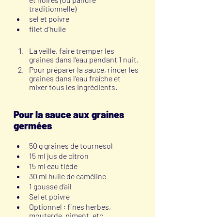
traditionnelle)
sel et poivre
filet d’huile
La veille, faire tremper les 
graines dans l’eau pendant 1 nuit. 
Pour préparer la sauce, rincer les 
graines dans l’eau fraîche et 
mixer tous les ingrédients.
Pour la sauce aux graines 
germées
50 g graines de tournesol
15 ml jus de citron
15 ml eau tiède
30 ml huile de caméline
1 gousse d’ail
Sel et poivre
Optionnel : fines herbes, 
moutarde, piment, etc.