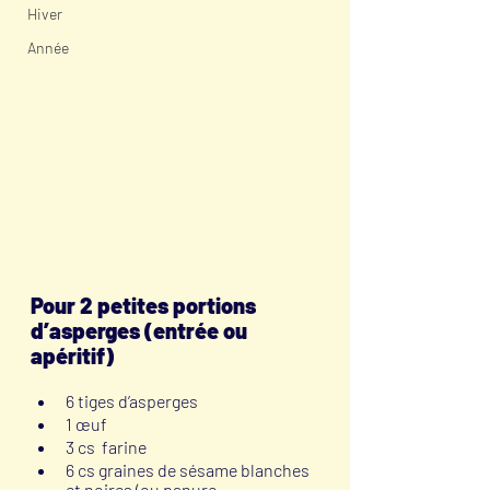
Hiver
Année
Pour 2 petites portions 
d’asperges (entrée ou 
apéritif)
6 tiges d’asperges
1 œuf
3 cs  farine
6 cs graines de sésame blanches 
et noires (ou panure 