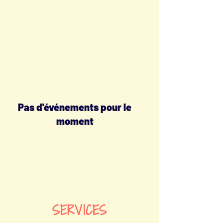
Pas d'événements pour le
moment
SERVICES