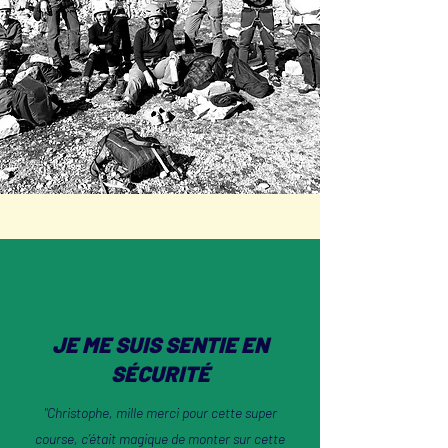
JE ME SUIS SENTIE EN
SÉCURITÉ
"Christophe, mille merci pour cette super
course, c’était magique de monter sur cette