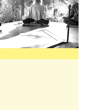
À REFAIRE!
"Magnifique week-end, un cadeau ! La
pratique, les repas, la sortie raquette, c'était
parfait! à refaire!"