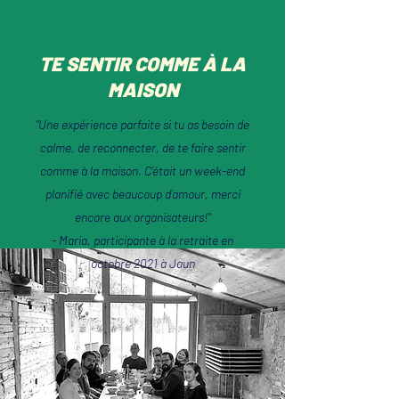
TE SENTIR COMME À LA
MAISON
"Une expérience parfaite si tu as besoin de
calme, de reconnecter, de te faire sentir
comme à la maison. C’était un week-end
planifié avec beaucoup d’amour, merci
encore aux organisateurs!"
- Maria, participante à la retraite en
octobre 2021 à Jaun