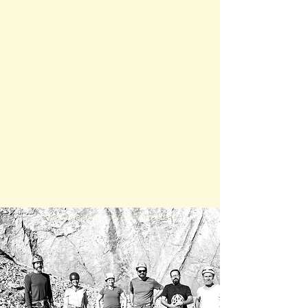
"DÉPASSER MA PEUR DU
VIDE"
"Stage hors du temps, dans un cadre
agréable. Stage en petit comité qui permet
des interactions entre participants et
organisateurs. Merci a vous pour ce temps
pris et j'ai adoré l'initiation a la grimpe qui m'a
permis de dépasser ma peur du vide."
- Denis, participant à la retraite de yoga &
escalade en octobre 2021 à Jaun