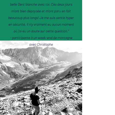
belle Dent blanche avec toi. Ces deux jours
m’ont bien dépaysée et m’ont paru en fait
beaucoup plus longs! Je me suis sentie hyper
en sécurité, il n’y vraiment eu aucun moment
où j’ai eu un doute sur cette question."
- participante à un week-end de montagne
avec Christophe