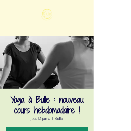
Yoga à Bulle : nouveau
cours hebdomadaire !
jeu. 13 janv.
  |  
Bulle