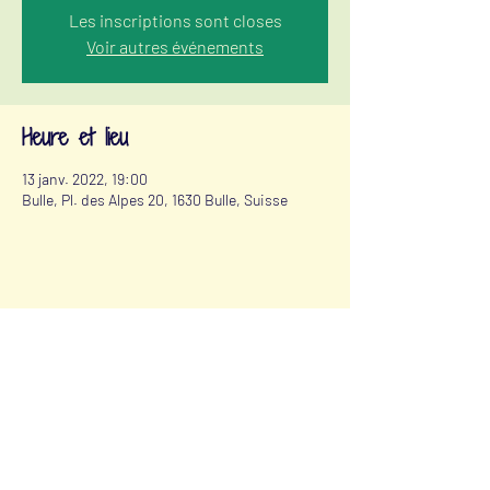
Les inscriptions sont closes
Voir autres événements
Heure et lieu
13 janv. 2022, 19:00
Bulle, Pl. des Alpes 20, 1630 Bulle, Suisse
Partager cet événement
ilse@lulo-atelier.com
+41 78 812 56 00