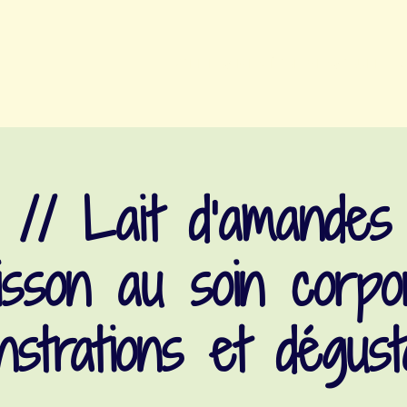
ATELIERS BIEN-ÊTRE MENSTRUEL
e
 // Lait d’amandes
isson au soin corpor
strations et dégust