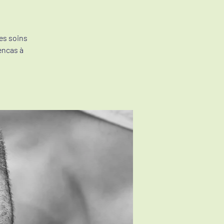
es soins
encas à