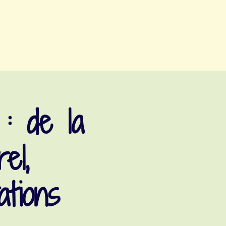
vents
yoga
nutrition
cuisine
à propos
contact
 : de la
el,
ations