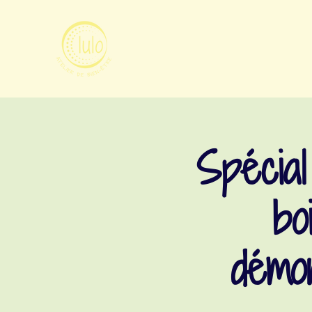
Spécial
bo
démon