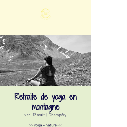
Retraite de yoga en
montagne
ven. 12 août
  |  
Champéry
>> yoga + nature <<