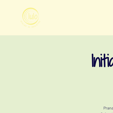
Ini
Prana