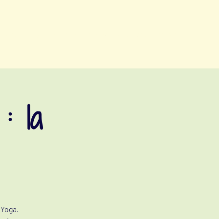
vents
yoga
nutrition
cuisine
à propos
contact
: la
 Yoga.