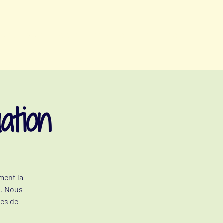
vents
yoga
nutrition
cuisine
à propos
contact
ation
ment la
l. Nous
res de