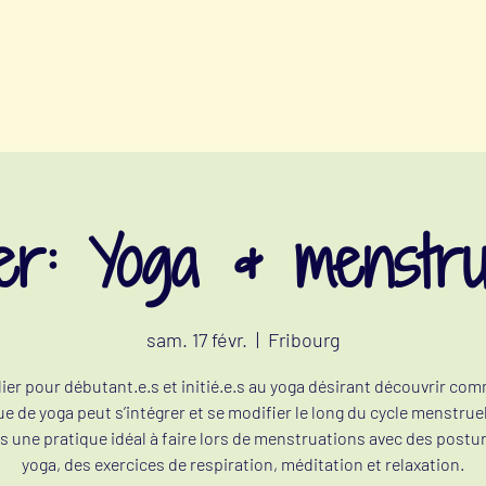
ATELIERS BIEN-ÊTRE MENSTRUEL
e
ier: Yoga & menstru
sam. 17 févr.
  |  
Fribourg
lier pour débutant.e.s et initié.e.s au yoga désirant découvrir com
ue de yoga peut s’intégrer et se modifier le long du cycle menstrue
s une pratique idéal à faire lors de menstruations avec des postu
yoga, des exercices de respiration, méditation et relaxation.