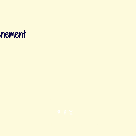
énement
ilse@lulo-atelier.com
+41 78 812 56 00
1700 Fribourg, Suisse
©2024 LULO Atelier de bien-être