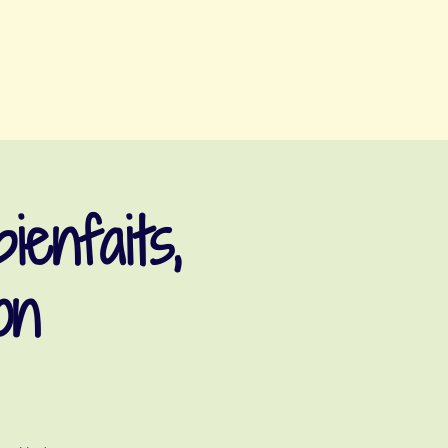
vents
yoga
nutrition
cuisine
à propos
contact
enfaits,
on