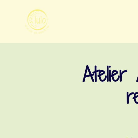
Atelier
r