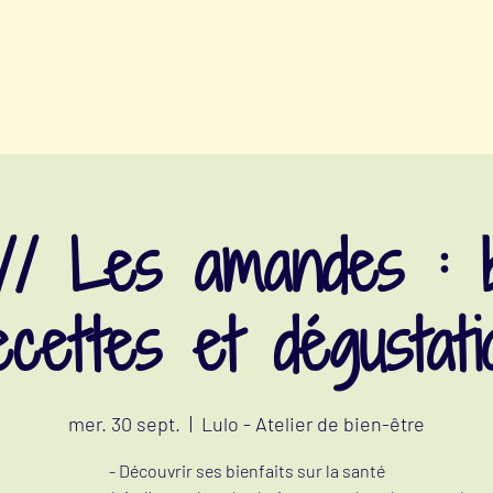
ATELIERS BIEN-ÊTRE MENSTRUEL
e
 // Les amandes : bi
ecettes et dégustati
mer. 30 sept.
  |  
Lulo - Atelier de bien-être
- Découvrir ses bienfaits sur la santé