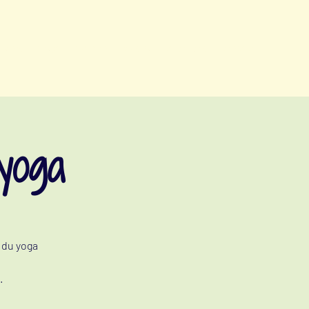
vents
yoga
nutrition
cuisine
à propos
contact
 yoga
s du yoga
.