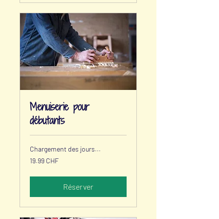
Menuiserie pour
débutants
Chargement des jours...
19.99
19.99 CHF
francs
suisses
Réserver