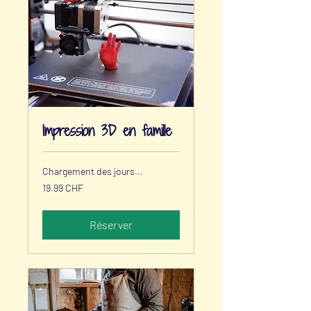
Impression 3D en famille
Chargement des jours...
19.99
19.99 CHF
francs
suisses
Réserver