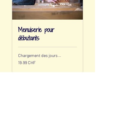
Menuiserie pour
débutants
Chargement des jours...
19.99
19.99 CHF
francs
suisses
Réserver