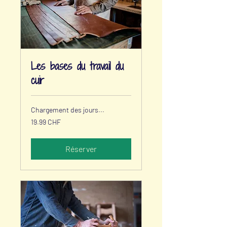
Les bases du travail du
cuir
Chargement des jours...
19.99
19.99 CHF
francs
suisses
Réserver