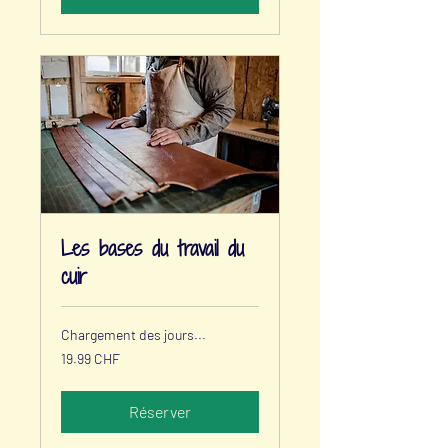
Les bases du travail du
cuir
Chargement des jours...
19.99
19.99 CHF
francs
suisses
Réserver