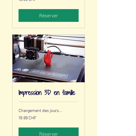
francs
suisses
Réserver
Impression 3D en famille
Chargement des jours...
19.99
19.99 CHF
francs
suisses
Réserver