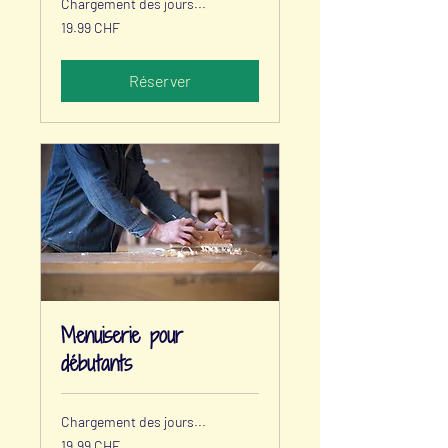
Chargement des jours...
19.99
19.99 CHF
francs
suisses
Réserver
Menuiserie pour
débutants
Chargement des jours...
19.99
19.99 CHF