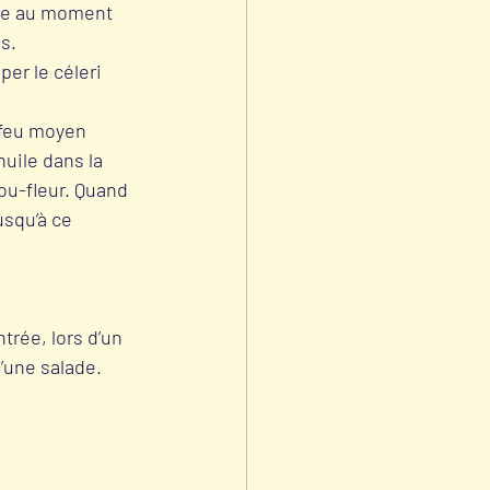
rde au moment 
s. 
er le céleri 
 feu moyen 
huile dans la 
ou-fleur. Quand 
usqu’à ce 
trée, lors d’un 
’une salade.