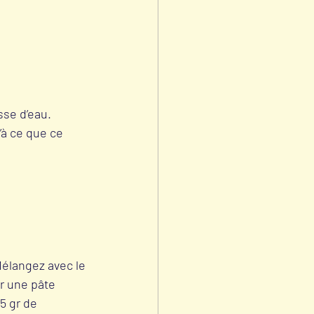
se d’eau. 
à ce que ce 
Mélangez avec le 
r une pâte 
5 gr de 