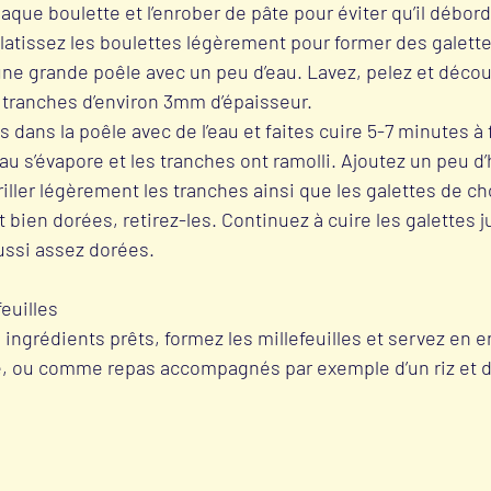
que boulette et l’enrober de pâte pour éviter qu’il débo
platissez les boulettes légèrement pour former des galette
une grande poêle avec un peu d’eau. Lavez, pelez et découp
tranches d’environ 3mm d’épaisseur. 
s dans la poêle avec de l’eau et faites cuire 5-7 minutes à
eau s’évapore et les tranches ont ramolli. Ajoutez un peu d’
riller légèrement les tranches ainsi que les galettes de ch
 bien dorées, retirez-les. Continuez à cuire les galettes j
aussi assez dorées.
feuilles
 ingrédients prêts, formez les millefeuilles et servez en en
re, ou comme repas accompagnés par exemple d’un riz et d