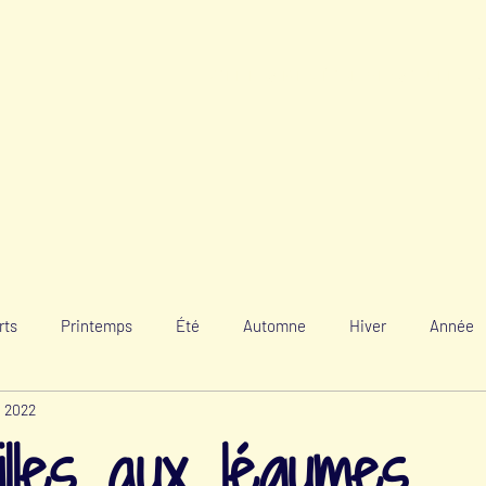
ATELIERS BIEN-ÊTRE MENSTRUEL
e
rts
Printemps
Été
Automne
Hiver
Année
. 2022
uilles aux légumes