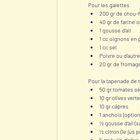
Pour les galettes
200 gr de chou-f
40 gr de farine 
1 gousse d’ail
1 cc oignons en
1 cc sel
Poivre ou d’autr
20 gr de fromage
Pour la tapenade de
50 gr tomates sé
10 gr olives vert
10 gr câpres
1 anchois (option
½ gousse d’ail (
½ citron (le jus 
5 ml huile d’olive