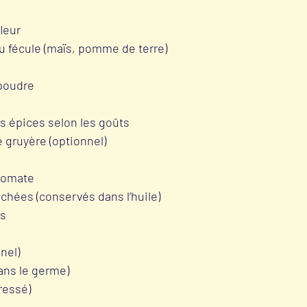
leur
ou fécule (maïs, pomme de terre)
 poudre
es épices selon les goûts
 gruyère (optionnel) 
 tomate
chées (conservés dans l’huile)
es
nel)
sans le germe)
pressé)