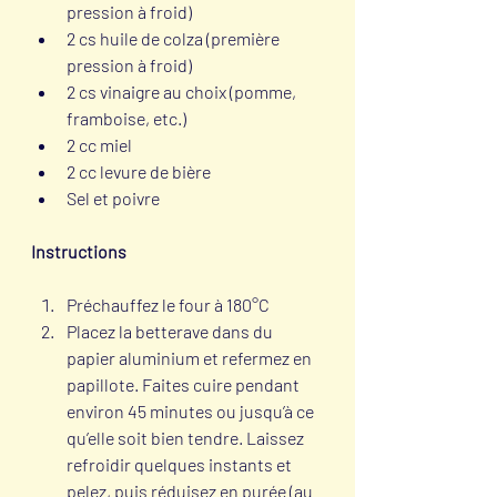
pression à froid)
2 cs huile de colza (première 
pression à froid)
2 cs vinaigre au choix (pomme, 
framboise, etc.)
2 cc miel
2 cc levure de bière
Sel et poivre
Instructions
Préchauffez le four à 180°C
Placez la betterave dans du 
papier aluminium et refermez en 
papillote. Faites cuire pendant 
environ 45 minutes ou jusqu’à ce 
qu’elle soit bien tendre. Laissez 
refroidir quelques instants et 
pelez, puis réduisez en purée (au 