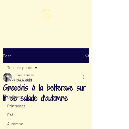
Post
Tous les posts
Ilse Bahnsen
Tous les posts
18 nov. 2021
Gnocchis à la betterave sur
Nutrition
lit de salade d’automne
Desserts
Printemps
Été
Automne