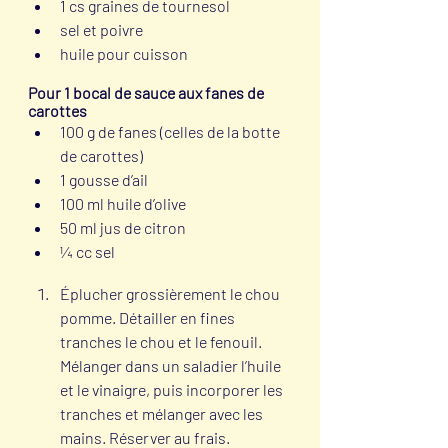
1 cs graines de tournesol
sel et poivre
huile pour cuisson
Pour 1 bocal de sauce aux fanes de 
carottes 
100 g de fanes (celles de la botte 
de carottes)
1 gousse d’ail
100 ml huile d’olive
50 ml jus de citron
¼ cc sel
Éplucher grossièrement le chou 
pomme. Détailler en fines 
tranches le chou et le fenouil. 
Mélanger dans un saladier l’huile 
et le vinaigre, puis incorporer les 
tranches et mélanger avec les 
mains. Réserver au frais.