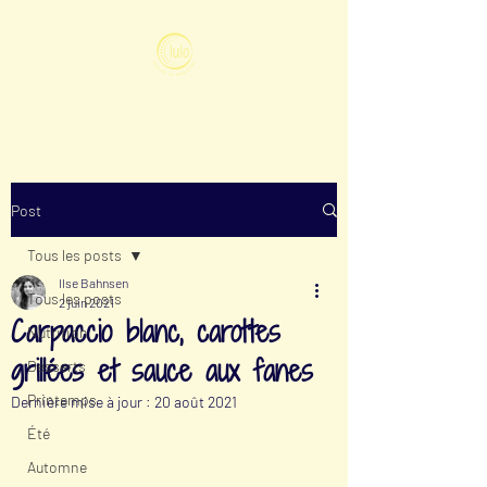
Post
Tous les posts
Ilse Bahnsen
Tous les posts
2 juin 2021
Carpaccio blanc, carottes
Nutrition
grillées et sauce aux fanes
Desserts
Printemps
Dernière mise à jour :
20 août 2021
Été
Automne